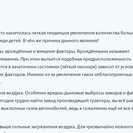
что наметилась четкая тенденция увеличения количества боль
еди детей. В чём же причина данного явления?
ппы: врождённые и внешние факторы. Врождёнными называют
олеванию. При этом выльется подобная предрасположенность
ся в зачаточном состоянии (лёгкий насморк) зависит от услов
шних факторов. Именно из-за увеличения таких неблагоприятных
.
ния воздуха. Особенно вредны дымовые выбросы заводов и фа
сегодня трудно найти завод производящий тракторы, вы всё ра
выхлопных газов автомобилей, ведь к сожалению ещё не все
е выше сильные загрязнения воздуха. Для чрезвычайно нежного