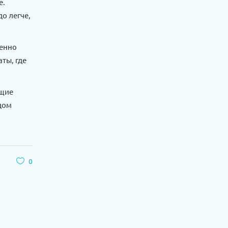
е.
до легче,
менно
ты, где
ющие
одом
0