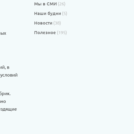
Мы в СМИ
(26)
Наши будни
(5)
Новости
(38)
Полезное
(195)
ных
ий, в
 условий
брик.
вно
 ездящие