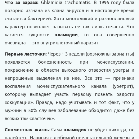
Что за зараза:
Ghlamidia trachomatis. В 1996 году была
позорно изгнана из клана вирусов и в настоящее время
считается бактерией. Хотя многоликий и разноплановый
характер позволяет называть ее так лишь отчасти. Что
касается сущности
хламидии
, то она совершенно
очевидна — это внутриклеточный паразит.
Первые ласточки
: Через 1-3 недели (возможны варианты)
появляется болезненность при мочеиспускании,
покраснение в области выходного отверстия уретры и
непрошеные выделения из нее. Все это — признаки
воспаления мочеиспускательного канала (уретрит),
которому выпадает участь первому познать радости
«оккупации». Правда, надо учитывать и тот факт, что у
мужчин в 50% случаев заболевание обходится даже без
всяких там «ласточек».
Совместная жизнь
: Сама
хламидия
не уйдет никогда, не
надейтесь. Начиная с любимой предстательной железы и