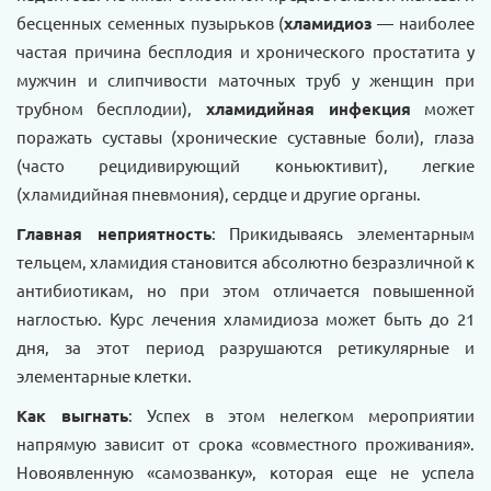
бесценных семенных пузырьков (
хламидиоз
— наиболее
частая причина бесплодия и хронического простатита у
мужчин и слипчивости маточных труб у женщин при
трубном бесплодии),
хламидийная инфекция
может
поражать суставы (хронические суставные боли), глаза
(часто рецидивирующий коньюктивит), легкие
(хламидийная пневмония), сердце и другие органы.
Главная неприятность
: Прикидываясь элементарным
тельцем, хламидия становится абсолютно безразличной к
антибиотикам, но при этом отличается повышенной
наглостью. Курс лечения хламидиоза может быть до 21
дня, за этот период разрушаются ретикулярные и
элементарные клетки.
Как выгнать
: Успех в этом нелегком мероприятии
напрямую зависит от срока «совместного проживания».
Новоявленную «самозванку», которая еще не успела