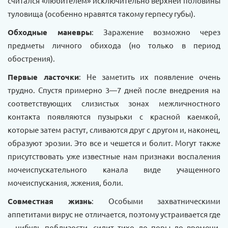
считался «любителем» исключительно верхней половины
туловища (особенно нравятся такому герпесу губы).
Обходные маневры
: Заражение возможно через
предметы личного обихода (но только в период
обострения).
Первые ласточки
: Не заметить их появление очень
трудно. Спустя примерно 3—7 дней после внедрения на
соответствующих слизистых зонах межличностного
контакта появляются пузырьки с красной каемкой,
которые затем растут, сливаются друг с другом и, наконец,
образуют эрозии. Это все и чешется и болит. Могут также
присутствовать уже известные нам признаки воспаления
мочеиспускательного канала виде учащенного
мочеиспускания, жжения, боли.
Совместная жизнь
: Особыми захватническими
аппетитами вирус не отличается, поэтому устраивается где
—нибудь поблизости, сидит тихо до поры до времени.