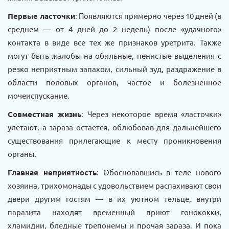
Первые ласточки
: Появляются примерно через 10 дней (в
среднем — от 4 дней до 2 недель) после «удачного»
контакта в виде все тех же признаков уретрита. Также
могут быть жалобы на обильные, пенистые выделения с
резко неприятным запахом, сильный зуд, раздражение в
области половых органов, частое и болезненное
мочеиспускание.
Совместная жизнь
: Через некоторое время «ласточки»
улетают, а зараза остается, облюбовав для дальнейшего
существования прилегающие к месту проникновения
органы.
Главная неприятность
: Обосновавшись в теле нового
хозяина, трихомонады с удовольствием распахивают свои
двери другим гостям — в их уютном тельце, внутри
паразита находят временный приют гонококки,
хламидии, бледные трепонемы и прочая зараза. И пока