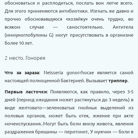
обосноваться и расплодиться, послать вон легче всего.
Для этого применяются антибиотики. Изгнать же давно и
прочно обосновавшуюся «хозяйку» очень трудно, во
всяком случае — самостоятельно. Антитела
(иммуноглобулины G) могут присутствовать в организме
более 10 лет.
2 место. Гонорея
Что за зараза
: Neisseria gonorrhocae является самой
настоящей полноценной бактерией. Вызывает
триппер
.
Первые ласточки
: Появляются, как правило, через 3-5
дней (период ожидания может растянуться до 3 недель) в
виде желтовато—зеленоватых гнойных выделений из
половых органов, может быть отек, жжение при акте
мочеиспускания..Могут быть боли внизу живота, явления
раздражения брюшины — перитонит, У мужчин — боли в